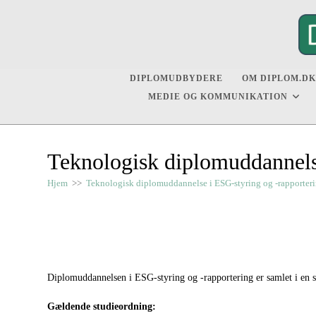
Skip
to
content
DIPLOMUDBYDERE
OM DIPLOM.DK
MEDIE OG KOMMUNIKATION
Teknologisk diplomuddannels
Hjem
>>
Teknologisk diplomuddannelse i ESG-styring og -rapporter
Diplomuddannelsen i ESG-styring og -rapportering
er samlet i en 
Gældende studieordning: