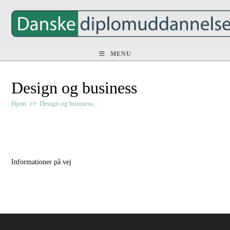
Skip
to
content
MENU
Design og business
Hjem
>>
Design og business
Informationer på vej